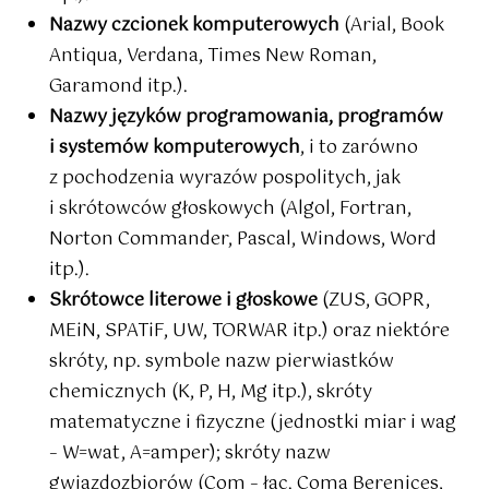
Nazwy czcionek komputerowych
(Arial, Book
Antiqua, Verdana, Times New Roman,
Garamond itp.).
Nazwy języków programowania, programów
i systemów komputerowych
, i to zarówno
z pochodzenia wyrazów pospolitych, jak
i skrótowców głoskowych (Algol, Fortran,
Norton Commander, Pascal, Windows, Word
itp.).
Skrótowce literowe i głoskowe
(ZUS, GOPR,
MEiN, SPATiF, UW, TORWAR itp.) oraz niektóre
skróty, np. symbole nazw pierwiastków
chemicznych (K, P, H, Mg itp.), skróty
matematyczne i fizyczne (jednostki miar i wag
– W=wat, A=amper); skróty nazw
gwiazdozbiorów (Com – łac. Coma Berenices,