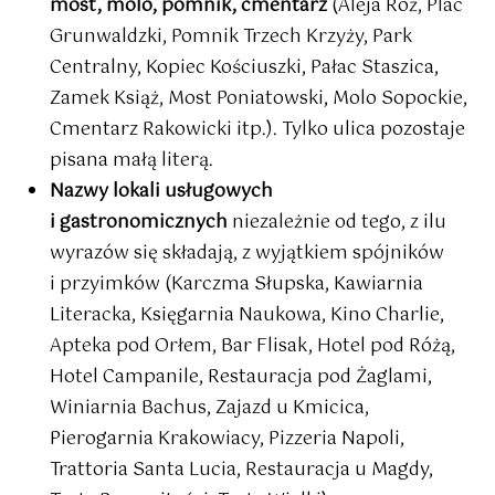
most, molo, pomnik, cmentarz
(Aleja Róż, Plac
Grunwaldzki, Pomnik Trzech Krzyży, Park
Centralny, Kopiec Kościuszki, Pałac Staszica,
Zamek Książ, Most Poniatowski, Molo Sopockie,
Cmentarz Rakowicki itp.). Tylko ulica pozostaje
pisana małą literą.
Nazwy lokali usługowych
i gastronomicznych
niezależnie od tego, z ilu
wyrazów się składają, z wyjątkiem spójników
i przyimków (Karczma Słupska, Kawiarnia
Literacka, Księgarnia Naukowa, Kino Charlie,
Apteka pod Orłem, Bar Flisak, Hotel pod Różą,
Hotel Campanile, Restauracja pod Żaglami,
Winiarnia Bachus, Zajazd u Kmicica,
Pierogarnia Krakowiacy, Pizzeria Napoli,
Trattoria Santa Lucia, Restauracja u Magdy,