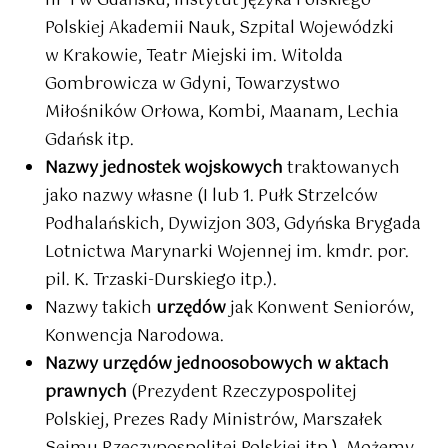
nr 1 w Gdańsku, Instytut Języka Polskiego
Polskiej Akademii Nauk, Szpital Wojewódzki
w Krakowie, Teatr Miejski im. Witolda
Gombrowicza w Gdyni, Towarzystwo
Miłośników Orłowa, Kombi, Maanam, Lechia
Gdańsk itp.
Nazwy jednostek wojskowych
traktowanych
jako nazwy własne (I lub 1. Pułk Strzelców
Podhalańskich, Dywizjon 303, Gdyńska Brygada
Lotnictwa Marynarki Wojennej im. kmdr. por.
pil. K. Trzaski-Durskiego itp.).
Nazwy takich
urzędów
jak Konwent Seniorów,
Konwencja Narodowa.
Nazwy urzędów jednoosobowych w aktach
prawnych
(Prezydent Rzeczypospolitej
Polskiej, Prezes Rady Ministrów, Marszałek