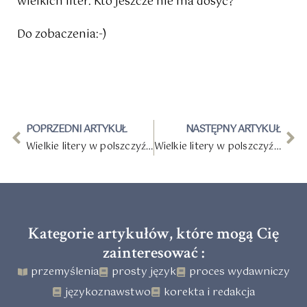
wielkich liter. Kto jeszcze nie ma dosyć?
Do zobaczenia:-)
POPRZEDNI ARTYKUŁ
NASTĘPNY ARTYKUŁ
Wielkie litery w polszczyźnie – wskazówki i zasady część 1
Wielkie litery w polszczyźnie – wskazówki i zasady część 3
Kategorie artykułów, które mogą Cię
zainteresować :
przemyślenia
prosty język
proces wydawniczy
językoznawstwo
korekta i redakcja