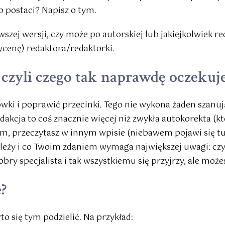
bo postaci? Napisz o tym.
erwszej wersji, czy może po autorskiej lub jakiejkolwiek 
ycenę) redaktora/redaktorki.
 czyli czego tak naprawdę oczekuj
erówki i poprawić przecinki. Tego nie wykona żaden szan
dakcja to coś znacznie więcej niż zwykła autokorekta (k
em, przeczytasz w innym wpisie (niebawem pojawi się tu
ależy i co Twoim zdaniem wymaga największej uwagi: czy
bry specjalista i tak wszystkiemu się przyjrzy, ale moż
?
to się tym podzielić. Na przykład: