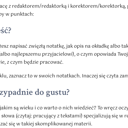
cę z redaktorem/redaktorką i korektorem/korektorką, 
by w punktach:
ść?
esz napisać zwięzłą notatkę, jak opis na okładkę albo ta
 (albo najlepszemu przyjacielowi), o czym opowiada Twoj
ie, z czym będzie pracować.
yklu, zaznacz to w swoich notatkach. Inaczej się czyta zam
zypadnie do gustu?
jakim są wieku i co warto o nich wiedzieć? To wręcz oczyw
słowa (czytaj: pracujący z tekstami) specjalizują się w red
ać się w takiej skomplikowanej materii.