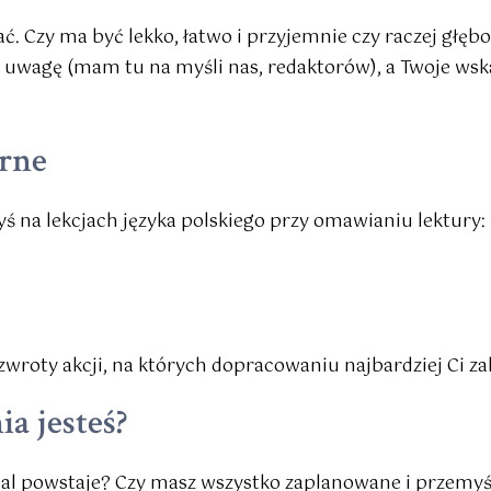
ć. Czy ma być lekko, łatwo i przyjemnie czy raczej głębo
my uwagę (mam tu na myśli nas, redaktorów), a Twoje ws
arne
yś na lekcjach języka polskiego przy omawianiu lektury:
 zwroty akcji, na których dopracowaniu najbardziej Ci zal
a jesteś?
dal powstaje? Czy masz wszystko zaplanowane i przemyśl