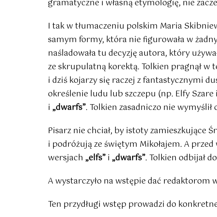
gramatyczne i własną etymologię, nie zacze
I tak w tłumaczeniu polskim Maria Skibni
samym formy, która nie figurowała w żadn
naśladowała tu decyzję autora, który używ
ze skrupulatną korektą. Tolkien pragnął w 
i dziś kojarzy się raczej z fantastycznymi 
określenie ludu lub szczepu (np. Elfy Szare 
i
„dwarfs”
. Tolkien zasadniczo nie wymyślił
Pisarz nie chciał, by istoty zamieszkując
i podróżują ze świętym Mikołajem. A przed
wersjach
„elfs”
i
„dwarfs”
. Tolkien odbijał 
A wystarczyło na wstępie dać redaktorom wy
Ten przydługi wstęp prowadzi do konkretn