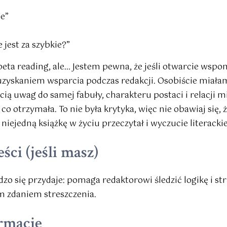
ne”
 jest za szybkie?”
eta reading, ale… Jestem pewna, że jeśli otwarcie wspo
zyskaniem wsparcia podczas redakcji. Osobiście miałam
cią uwag do samej fabuły, charakteru postaci i relacji 
co otrzymała. To nie była krytyka, więc nie obawiaj się, 
 niejedną książkę w życiu przeczytał i wyczucie literack
ści (jeśli masz)
dzo się przydaje: pomaga redaktorowi śledzić logikę i s
ym zdaniem streszczenia.
rmacje