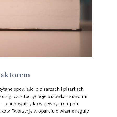
edaktorem
zytane opowieści o pisarzach i pisarkach
z długi czas toczył boje o słówka ze swoimi
wał — opanował tylko w pewnym stopniu
zyków. Tworzył je w oparciu o własne reguły