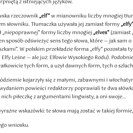
rpniętą z istniejących języków.
ewska rzeczownik
„elf”
w mianowniku liczby mnogiej tłu
ym słowniku. Tłumaczka używała jej zamiast formy
„elfy
ał „niepoprawnej” formy liczby mnogiej
„elves”
(zamiast
ten sposób odświeżyć sens tego słowa, które — jak sam o 
duszkami”. W polskim przekładzie forma „elfy” pozostała t
i Elfy Leśne — ale już: Elfowie Wysokiego Rodu). Podobni
 całkowicie tych form, a użył dawnych form, tych o szlac
e Śródziemie kojarzyły się z małymi, zabawnymi i włoch
 wydaniem powieści redaktorzy poprawiali te dwa słówka
do nich piłeczkę z argumentami lingwisty, a oni swoje…
raźne wskazówki: te słowa mają zostać w takiej formie,
ego wniosku.