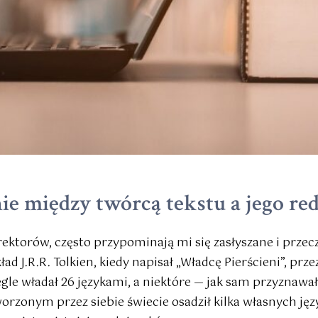
ie między twórcą tekstu a jego r
rektorów, często przypominają mi się zasłyszane i przec
d J.R.R. Tolkien, kiedy napisał „Władcę Pierścieni”, prze
egle władał 26 językami, a niektóre — jak sam przyzna
stworzonym przez siebie świecie osadził kilka własnych ję