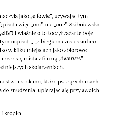
maczyła jako
„elfowie”
, używając tym
”
; pisała więc „oni”, nie „one”. Skibniewska
„elfs”
) i właśnie o to toczył zażarte boje
tym napisał: „…z biegiem czasu skarlało
ylko w kilku miejscach jako zbiorowe
e rzecz się miała z formą
„dwarves”
hetniejszych skojarzeniach.
atymi stworzonkami, które psocą w domach
 do znudzenia, upierając się przy swoich
 i kropka.