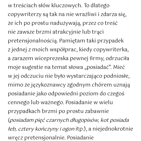
w treściach słów kluczowych. To dlatego
copywriterzy są tak na nie wrażliwi i zdarza się,
że ich po prostu nadużywają, przez co treść
nie zawsze brzmi atrakcyjnie lub trąci
pretensjonalnością. Pamiętam taki przypadek
z jednej z moich współprac, kiedy copywriterka,
a zarazem wiceprezeska pewnej firmy, odrzuciła
moje sugestie na temat słowa „posiadać”. Mieć
w jej odczuciu nie było wystarczająco podniosłe,
mimo że językoznawcy zgodnym chórem uznają
posiadanie jako odpowiedni poziom do czegoś
cennego lub ważnego. Posiadanie w wielu
przypadkach brzmi po prostu zabawnie
(
posiadam pięć czarnych długopisów, kot posiada
łeb, cztery kończyny i ogon
itp.), a niejednokrotnie
wręcz pretensjonalnie. Posiadanie