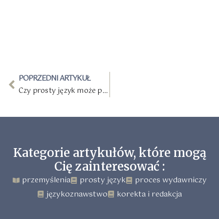
POPRZEDNI ARTYKUŁ
Czy prosty język może pomóc w komunikacji biznesowej?
Kategorie artykułów, które mogą
Cię zainteresować :
przemyślenia
prosty język
proces wydawniczy
językoznawstwo
korekta i redakcja